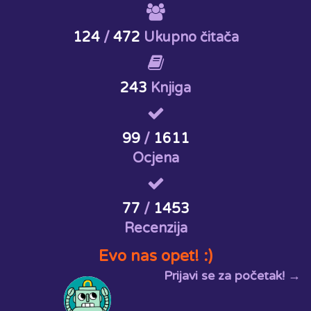
124
/
472
Ukupno čitača
243
Knjiga
99
/
1611
Ocjena
77
/
1453
Recenzija
Evo nas opet! :)
Prijavi se za početak! →