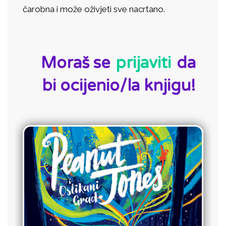
čarobna i može oživjeti sve nacrtano.
ID:
Moraš se
prijaviti
da
bi ocijenio/la knjigu!