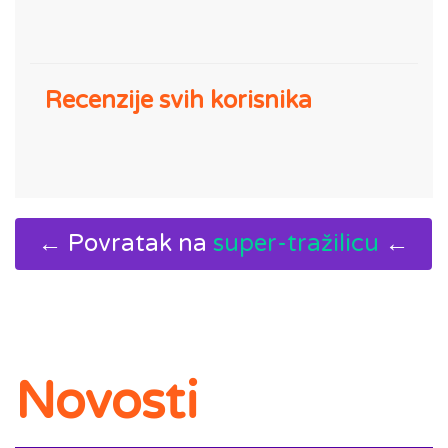
Recenzije svih korisnika
← Povratak na
super-tražilicu
←
Novosti