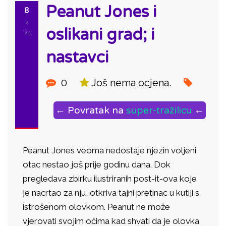
Peanut Jones i
8
4
oslikani grad; i
'24
nastavci
0
Još nema ocjena.
← Povratak na
super-tražilicu
←
Peanut Jones veoma nedostaje njezin voljeni
otac nestao još prije godinu dana. Dok
pregledava zbirku ilustriranih post-it-ova koje
je nacrtao za nju, otkriva tajni pretinac u kutiji s
istrošenom olovkom. Peanut ne može
vjerovati svojim očima kad shvati da je olovka