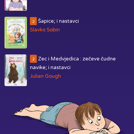
Šapice; i nastavci
2
Slavko Sobin
Zec i Medvjedica : zečeve čudne
2
navike; i nastavci
Julian Gough