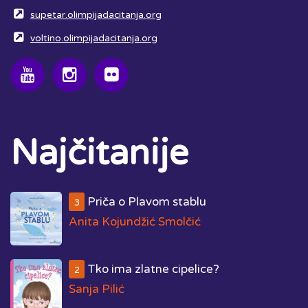
supetar.olimpijadacitanja.org
voltino.olimpijadacitanja.org
Najčitanije
Priča o Plavom stablu
3
Anita Kojundžić Smolčić
Tko ima zlatne cipelice?
2
Sanja Pilić