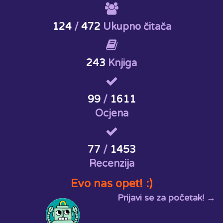
124
/
472
Ukupno čitača
243
Knjiga
99
/
1611
Ocjena
77
/
1453
Recenzija
Evo nas opet! :)
Prijavi se za početak! →