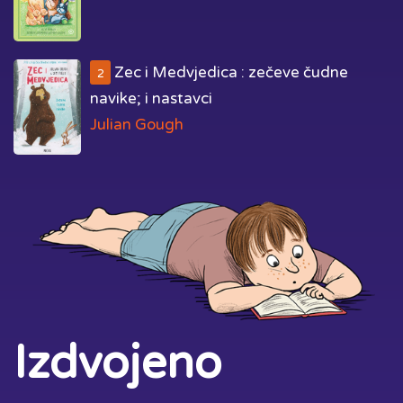
Zec i Medvjedica : zečeve čudne
2
navike; i nastavci
Julian Gough
Izdvojeno