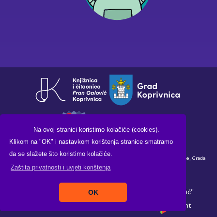
Na ovoj stranici koristimo kolačiće (cookies).
Klikom na "OK" i nastavkom korištenja stranice smatramo
da se slažete što koristimo kolačiće.
Financirano sredstvima Ministarstva kulture i medija Republike Hrvatske, Grada
Zaštita privatnosti i uvjeti korištenja
Koprivnice i Knjižnice i čitaonice "Fran Galović" Koprivnica.
Copyright ©2026. Knjižnica i čitaonica "Fran Galović"
OK
Koprivnica, All Rights Reserved |
Izrada:
Pikant