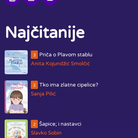
Najčitanije
Priča o Plavom stablu
3
Anita Kojundžić Smolčić
Tko ima zlatne cipelice?
2
Sanja Pilić
Šapice; i nastavci
2
Slavko Sobin