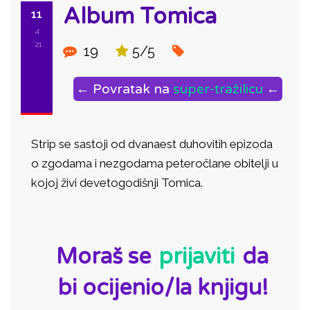
Album Tomica
11
4
'21
19
5/5
← Povratak na
super-tražilicu
←
Strip se sastoji od dvanaest duhovitih epizoda
o zgodama i nezgodama peteročlane obitelji u
kojoj živi devetogodišnji Tomica.
ID:
Moraš se
prijaviti
da
bi ocijenio/la knjigu!