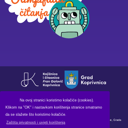
Na ovoj stranici koristimo kolačiće (cookies).
Klikom na "OK" i nastavkom korištenja stranice smatramo
da se slažete što koristimo kolačiće.
Financirano sredstvima Ministarstva kulture i medija Republike Hrvatske, Grada
Zaštita privatnosti i uvjeti korištenja
Koprivnice i Knjižnice i čitaonice "Fran Galović" Koprivnica.