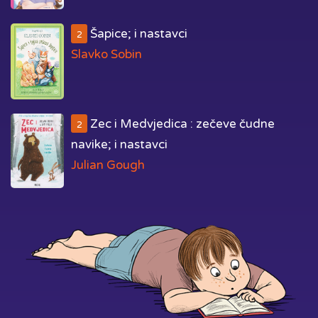
Šapice; i nastavci
2
Slavko Sobin
Zec i Medvjedica : zečeve čudne
2
navike; i nastavci
Julian Gough