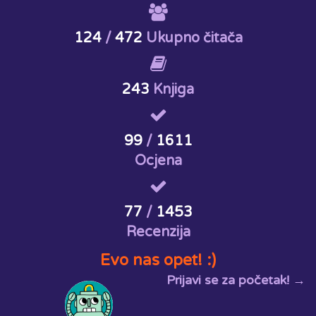
124
/
472
Ukupno čitača
243
Knjiga
99
/
1611
Ocjena
77
/
1453
Recenzija
Evo nas opet! :)
Prijavi se za početak! →