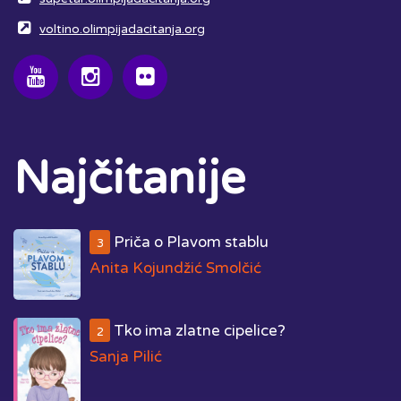
voltino.olimpijadacitanja.org
Najčitanije
Priča o Plavom stablu
3
Anita Kojundžić Smolčić
Tko ima zlatne cipelice?
2
Sanja Pilić