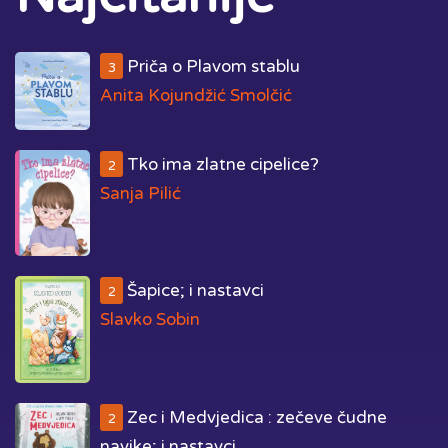
Priča o Plavom stablu
3
Anita Kojundžić Smolčić
Tko ima zlatne cipelice?
2
Sanja Pilić
Šapice; i nastavci
2
Slavko Sobin
Zec i Medvjedica : zečeve čudne
2
navike; i nastavci