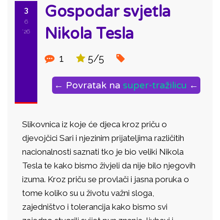
Gospodar svjetla
3
6
Nikola Tesla
'26
1
5/5
← Povratak na
super-tražilicu
←
Slikovnica iz koje će djeca kroz priču o
djevojčici Sari i njezinim prijateljima različitih
nacionalnosti saznati tko je bio veliki Nikola
Tesla te kako bismo živjeli da nije bilo njegovih
izuma. Kroz priču se provlači i jasna poruka o
tome koliko su u životu važni sloga,
zajedništvo i tolerancija kako bismo svi