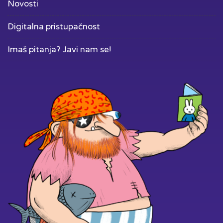
Novosti
Digitalna pristupačnost
Imaš pitanja? Javi nam se!