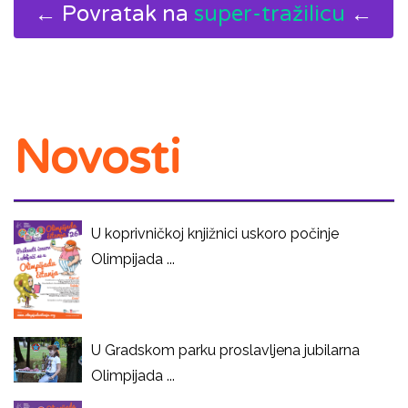
← Povratak na
super-tražilicu
←
Novosti
U koprivničkoj knjižnici uskoro počinje
Olimpijada ...
U Gradskom parku proslavljena jubilarna
Olimpijada ...