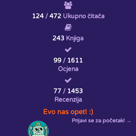
124
/
472
Ukupno čitača
243
Knjiga
99
/
1611
Ocjena
77
/
1453
Recenzija
Evo nas opet! :)
Prijavi se za početak! →