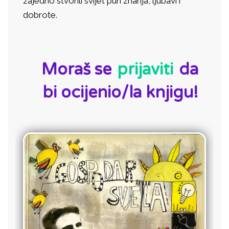
zajedno stvorili svijet pun znanja, ljubavi i
dobrote.
ID:
Moraš se
prijaviti
da
bi ocijenio/la knjigu!