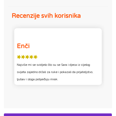
Recenzije svih korisnika
Enči
Najviše mi se svidjelo što su se Sara i djeca iz cijelog
N
svijeta zajedno držali za ruke i pokazali da prijateljstvo,
sv
ljubav i sloga pobjeđuju mrak.
l