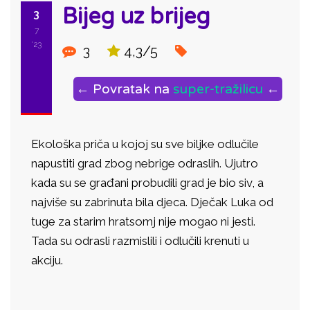
Bijeg uz brijeg
3
7
'23
3
4,3/5
← Povratak na
super-tražilicu
←
Ekološka priča u kojoj su sve biljke odlučile
napustiti grad zbog nebrige odraslih. Ujutro
kada su se građani probudili grad je bio siv, a
najviše su zabrinuta bila djeca. Dječak Luka od
tuge za starim hratsomj nije mogao ni jesti.
Tada su odrasli razmislili i odlučili krenuti u
akciju.
ID: