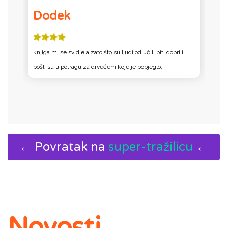
Dodek
knjiga mi se svidjela zato što su ljudi odlučili biti dobri i
S
pošli su u potragu za drvećem koje je pobjeglo.
hr
← Povratak na
super-tražilicu
←
Novosti