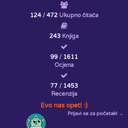
124
/
472
Ukupno čitača
243
Knjiga
99
/
1611
Ocjena
77
/
1453
Recenzija
Evo nas opet! :)
Prijavi se za početak! →