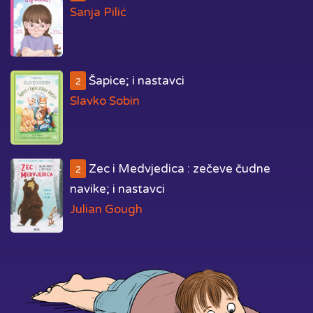
Sanja Pilić
Šapice; i nastavci
2
Slavko Sobin
Zec i Medvjedica : zečeve čudne
2
navike; i nastavci
Julian Gough