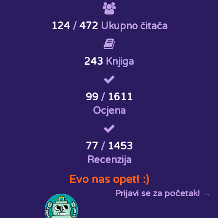
124
/
472
Ukupno čitača
243
Knjiga
99
/
1611
Ocjena
77
/
1453
Recenzija
Evo nas opet! :)
Prijavi se za početak! →