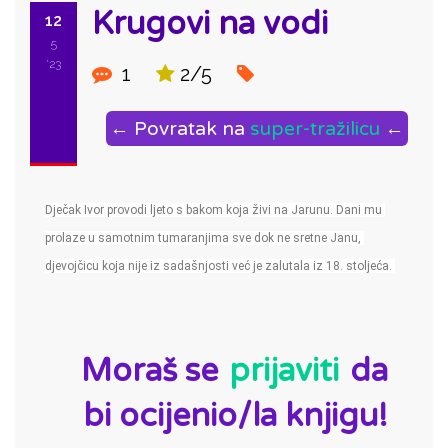
Krugovi na vodi
12
5
'23
1
2/5
← Povratak na
super-tražilicu
←
Dječak Ivor provodi ljeto s bakom koja živi na Jarunu. Dani mu 
prolaze u samotnim tumaranjima sve dok ne sretne Janu, 
djevojčicu koja nije iz sadašnjosti već je zalutala iz 18. stoljeća. 
ID:
Moraš se
prijaviti
da
bi ocijenio/la knjigu!