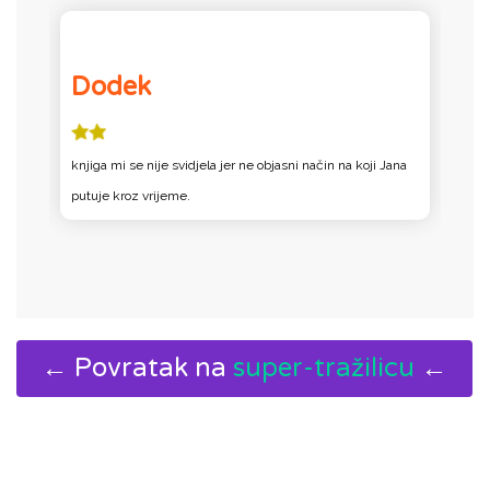
Dodek
knjiga mi se nije svidjela jer ne objasni način na koji Jana
k
putuje kroz vrijeme.
p
← Povratak na
super-tražilicu
←