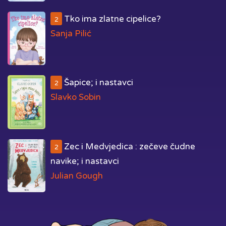
Tko ima zlatne cipelice?
2
Sanja Pilić
Šapice; i nastavci
2
Slavko Sobin
Zec i Medvjedica : zečeve čudne
2
navike; i nastavci
Julian Gough