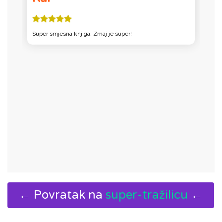
Super smjesna knjiga. Zmaj je super!
S
aj
← Povratak na
super-tražilicu
←