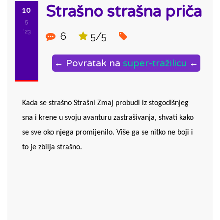
Strašno strašna priča
10
5
'23
6
5/5
← Povratak na
super-tražilicu
←
Kada se strašno Strašni Zmaj probudi iz stogodišnjeg 
sna i krene u svoju avanturu zastrašivanja, shvati kako 
se sve oko njega promijenilo. Više ga se nitko ne boji i 
to je zbilja strašno.
ID: