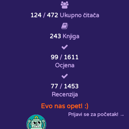
124
/
472
Ukupno čitača
243
Knjiga
99
/
1611
Ocjena
77
/
1453
Recenzija
Evo nas opet! :)
Prijavi se za početak! →