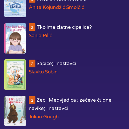
Anita Kojundžić Smolčić
Tko ima zlatne cipelice?
2
Sanja Pilić
Šapice; i nastavci
2
Slavko Sobin
Zec i Medvjedica : zečeve čudne
2
navike; i nastavci
Julian Gough