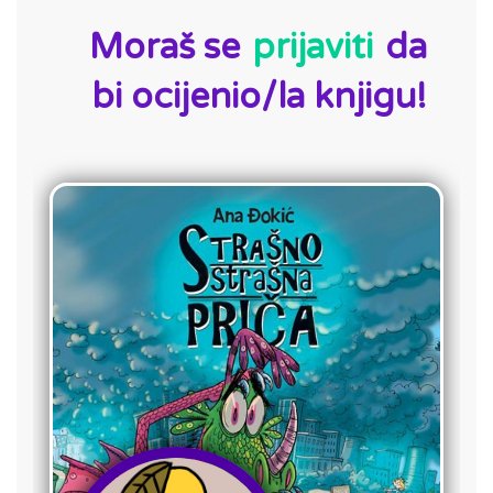
Moraš se
prijaviti
da
bi ocijenio/la knjigu!