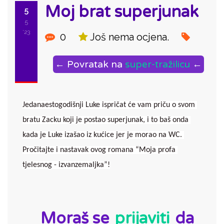
Moj brat superjunak
5
5
'23
0
Još nema ocjena.
← Povratak na
super-tražilicu
←
Jedanaestogodišnji Luke ispričat će vam priču o svom 
bratu Zacku koji je postao superjunak, i to baš onda 
kada je Luke izašao iz kućice jer je morao na WC. 
Pročitajte i nastavak ovog romana “Moja profa 
tjelesnog - izvanzemaljka”!
ID:
Moraš se
prijaviti
da