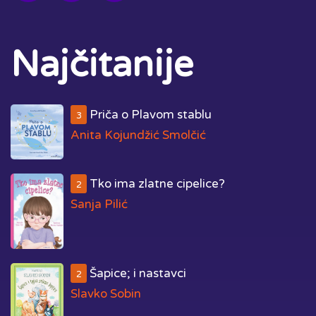
Najčitanije
Priča o Plavom stablu
3
Anita Kojundžić Smolčić
Tko ima zlatne cipelice?
2
Sanja Pilić
Šapice; i nastavci
2
Slavko Sobin