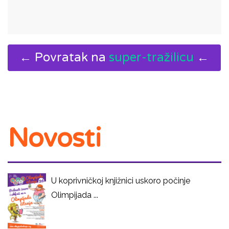
← Povratak na
super-tražilicu
←
Novosti
U koprivničkoj knjižnici uskoro počinje
Olimpijada ...