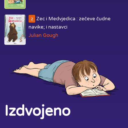
Zec i Medvjedica : zečeve čudne
2
navike; i nastavci
Julian Gough
Izdvojeno