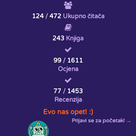
124
/
472
Ukupno čitača
243
Knjiga
99
/
1611
Ocjena
77
/
1453
Recenzija
Evo nas opet! :)
Prijavi se za početak! →