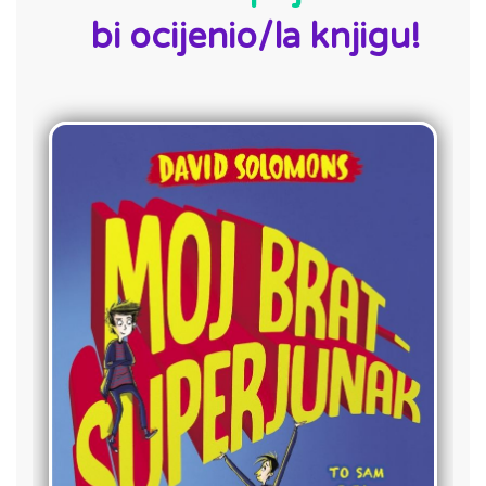
bi ocijenio/la knjigu!