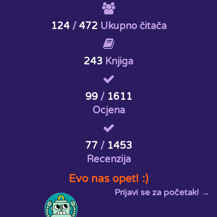
124
/
472
Ukupno čitača
243
Knjiga
99
/
1611
Ocjena
77
/
1453
Recenzija
Evo nas opet! :)
Prijavi se za početak! →