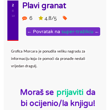
Plavi granat
2
6
'22
6
4,8/5
← Povratak na
super-tražilicu
←
Grofica Morcara je ponudila veliku nagradu za 
informaciju koja će pomoći da pronađe nestali 
vrijedan dragulj.
ID:
Moraš se
prijaviti
da
bi ocijenio/la knjigu!