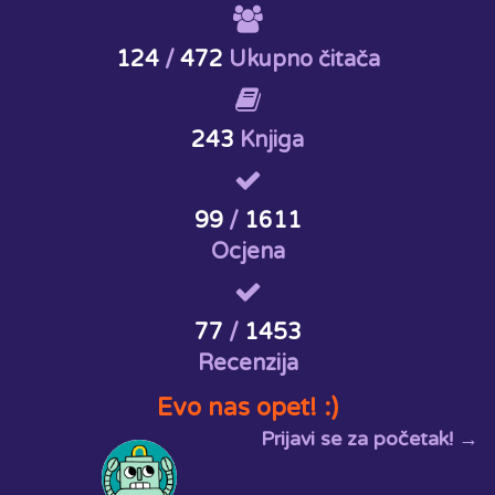
124
/
472
Ukupno čitača
243
Knjiga
99
/
1611
Ocjena
77
/
1453
Recenzija
Evo nas opet! :)
Prijavi se za početak! →