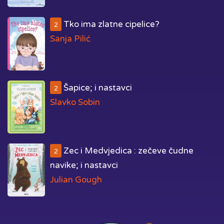
Tko ima zlatne cipelice?
2
Sanja Pilić
Šapice; i nastavci
2
Slavko Sobin
Zec i Medvjedica : zečeve čudne
2
navike; i nastavci
Julian Gough