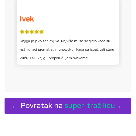
Ivek
Knjiga je jako zanimljiva. Najviše mi se svidjelo kada su
K
a-
naši junaci promatrali muholovku i kada su istraživali staru
d
kuću. Ovu knjigu preporučujem svakome!
b
← Povratak na
super-tražilicu
←