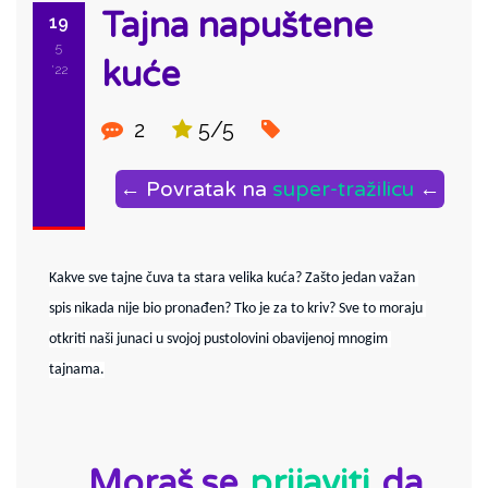
Tajna napuštene
19
5
kuće
'22
2
5/5
← Povratak na
super-tražilicu
←
Kakve sve tajne čuva ta stara velika kuća? Zašto jedan važan 
spis nikada nije bio pronađen? Tko je za to kriv? Sve to moraju 
otkriti naši junaci u svojoj pustolovini obavijenoj mnogim 
tajnama.
ID:
Moraš se
prijaviti
da