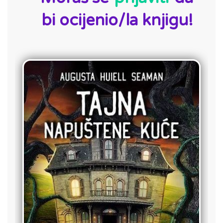
bi ocijenio/la knjigu!