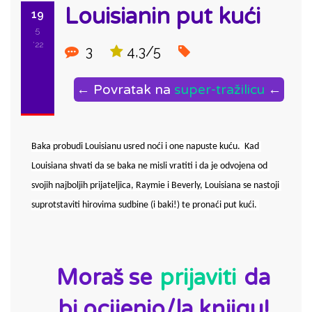
Louisianin put kući
19
5
'22
3
4,3/5
← Povratak na
super-tražilicu
←
Baka probudi Louisianu usred noći i one napuste kuću.  Kad 
Louisiana shvati da se baka ne misli vratiti i da je odvojena od 
svojih najboljih prijateljica, Raymie i Beverly, Louisiana se nastoji 
suprotstaviti hirovima sudbine (i baki!) te pronaći put kući. 
ID:
Moraš se
prijaviti
da
bi ocijenio/la knjigu!