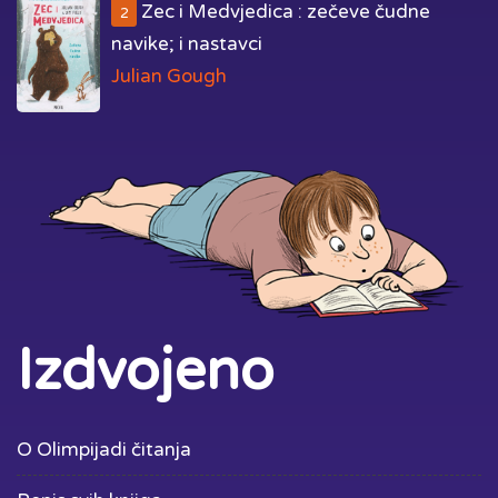
Zec i Medvjedica : zečeve čudne
2
navike; i nastavci
Julian Gough
Izdvojeno
O Olimpijadi čitanja