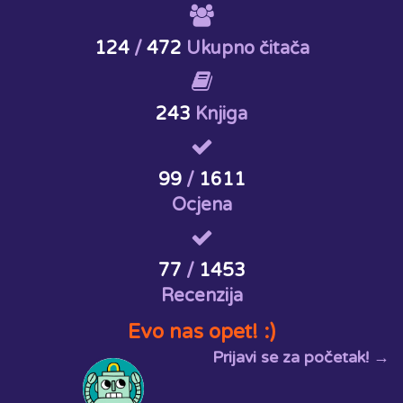
124
/
472
Ukupno čitača
243
Knjiga
99
/
1611
Ocjena
77
/
1453
Recenzija
Evo nas opet! :)
Prijavi se za početak! →