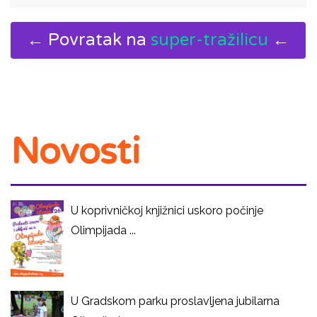
← Povratak na
super-tražilicu
←
Novosti
U koprivničkoj knjižnici uskoro počinje
Olimpijada ...
U Gradskom parku proslavljena jubilarna