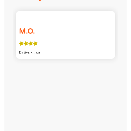
M.O.
Dirljiva knjiga
Ov
L
L
z
t
no
ju