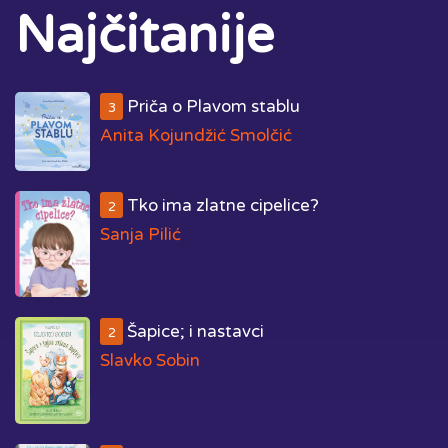
Najčitanije
Priča o Plavom stablu
3
Anita Kojundžić Smolčić
Tko ima zlatne cipelice?
2
Sanja Pilić
Šapice; i nastavci
2
Slavko Sobin