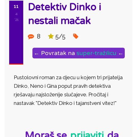
Detektiv Dinko i
11
4
nestali mačak
'21
8
5/5
← Povratak na
super-tražilicu
←
Pustolovni roman za djecu u kojem tri prijatelja
Dinko, Neno i Gina poput pravih detektiva
rješavaju najsloženije slučajeve. Pročitaj i
nastavak "Detektiv Dinko i tajanstveni vitez!"
ID:
Moraš se
prijaviti
da