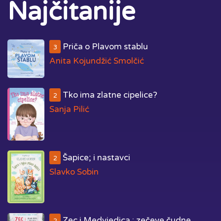
Najčitanije
Priča o Plavom stablu
3
Anita Kojundžić Smolčić
Tko ima zlatne cipelice?
2
Sanja Pilić
Šapice; i nastavci
2
Slavko Sobin
Zec i Medvjedica : zečeve čudne
2