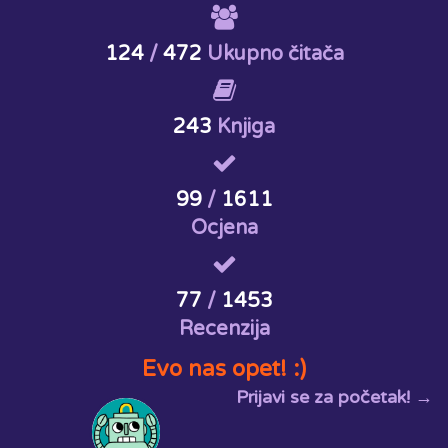
124
/
472
Ukupno čitača
243
Knjiga
99
/
1611
Ocjena
77
/
1453
Recenzija
Evo nas opet! :)
Prijavi se za početak! →