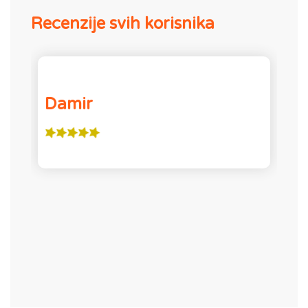
Recenzije svih korisnika
Damir
K
k
e
b
u
s