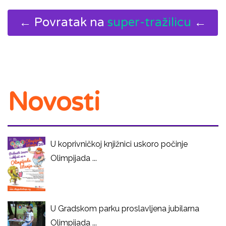
← Povratak na
super-tražilicu
←
Novosti
U koprivničkoj knjižnici uskoro počinje
Olimpijada ...
U Gradskom parku proslavljena jubilarna
Olimpijada ...