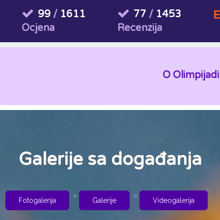
99
/
1611
77
/
1453
E
Ocjena
Recenzija
O Olimpijadi
Galerije sa događanja
Fotogalerija
Galerije
Videogalerija