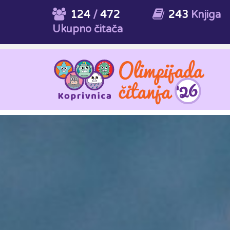
124
/
472
243
Knjiga
Ukupno čitača