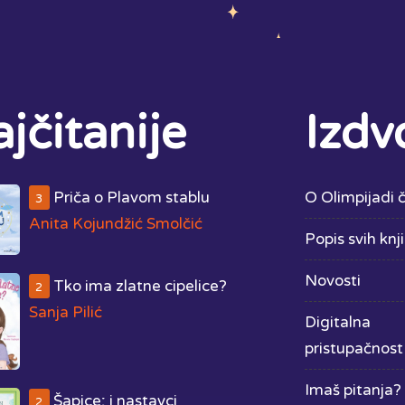
jčitanije
Izdv
Priča o Plavom stablu
O Olimpijadi č
3
Anita Kojundžić Smolčić
Popis svih knj
Novosti
Tko ima zlatne cipelice?
2
Sanja Pilić
Digitalna
pristupačnost
Imaš pitanja? 
Šapice; i nastavci
2