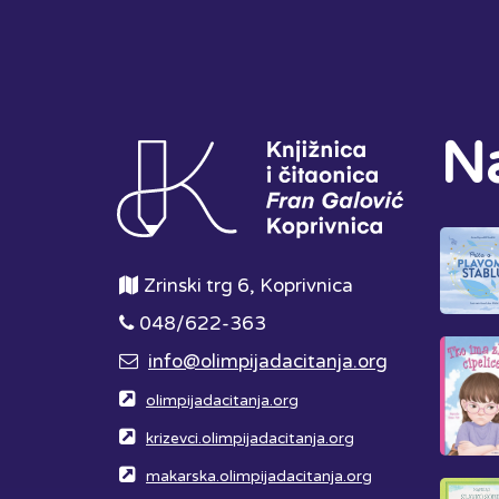
Na
Zrinski trg 6, Koprivnica
048/622-363
info@olimpijadacitanja.org
olimpijadacitanja.org
krizevci.olimpijadacitanja.org
makarska.olimpijadacitanja.org