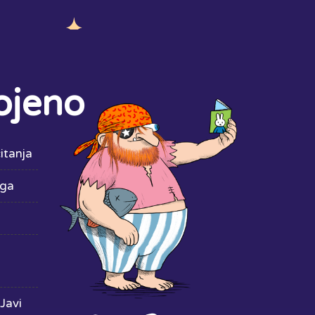
ojeno
itanja
iga
Javi