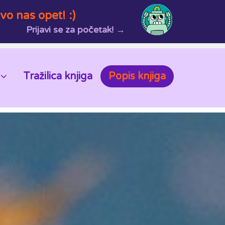
vo nas opet! :)
Prijavi se za početak! →
Tražilica knjiga
Popis knjiga