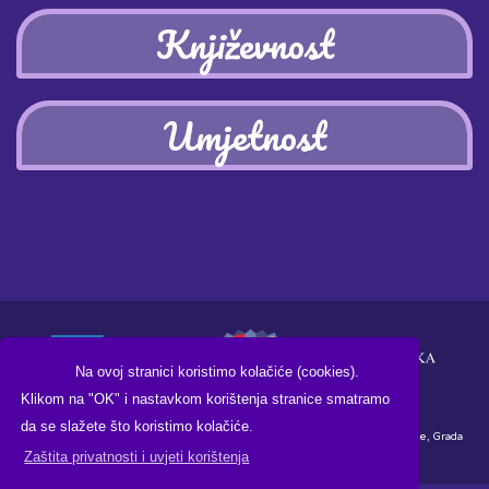
Književnost
Umjetnost
Na ovoj stranici koristimo kolačiće (cookies).
Klikom na "OK" i nastavkom korištenja stranice smatramo
da se slažete što koristimo kolačiće.
Financirano sredstvima Ministarstva kulture i medija Republike Hrvatske, Grada
Zaštita privatnosti i uvjeti korištenja
Koprivnice i Knjižnice i čitaonice "Fran Galović" Koprivnica.