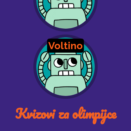
Voltino
Kvizovi za olimpijce