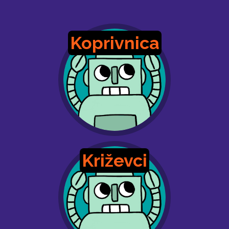
Koprivnica
Križevci