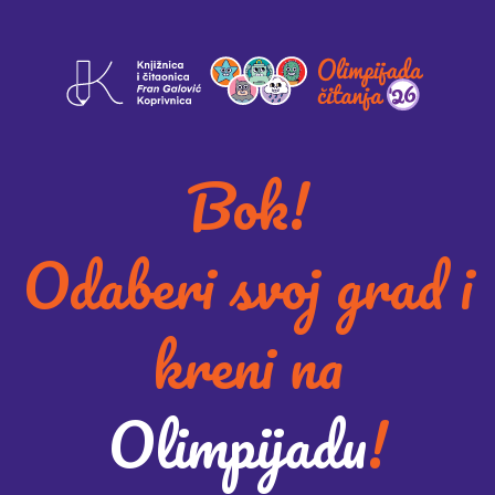
Bok!
Odaberi svoj grad i
kreni na
Olimpijadu
!