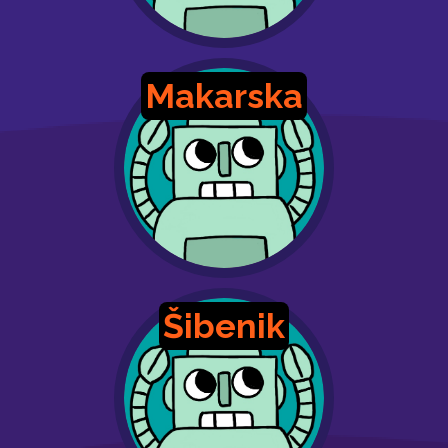
Makarska
Šibenik