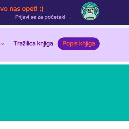
vo nas opet! :)
Prijavi se za početak! →
Tražilica knjiga
Popis knjiga