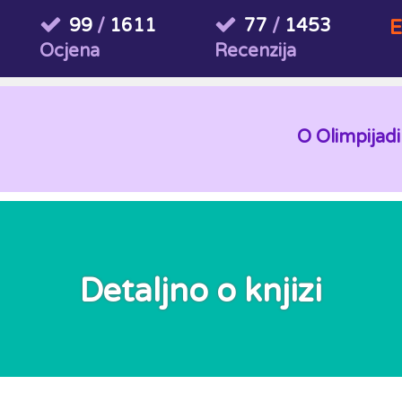
99
/
1611
77
/
1453
E
Ocjena
Recenzija
O Olimpijadi
Detaljno o knjizi