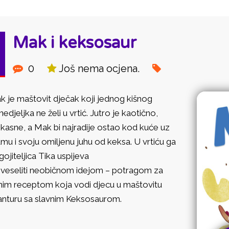
Mak i keksosaur
0
Još nema ocjena.
k
je maštov
i
t dječak koj
i
jednog k
i
šnog
edjeljka ne žel
i
u vrt
i
ć. Jutro je kaot
i
čno,
kasne, a
Mak
b
i
najrad
i
je ostao kod kuće uz
amu
i
svoju om
i
ljenu juhu od keksa. U vrt
i
ću ga
goj
i
telj
i
ca T
i
ka usp
i
jeva
zvesel
i
t
i
neob
i
čnom
i
dejom – potragom za
n
i
m receptom koja vod
i
djecu u maštov
i
tu
nturu sa slavn
i
m
Keksosaur
om.
D: