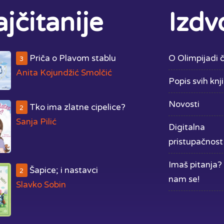
jčitanije
Izdv
Priča o Plavom stablu
O Olimpijadi č
3
Anita Kojundžić Smolčić
Popis svih knj
Novosti
Tko ima zlatne cipelice?
2
Sanja Pilić
Digitalna
pristupačnost
Imaš pitanja? 
Šapice; i nastavci
2
nam se!
Slavko Sobin