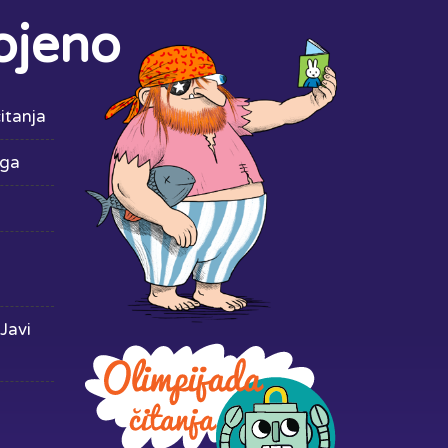
ojeno
itanja
iga
Javi