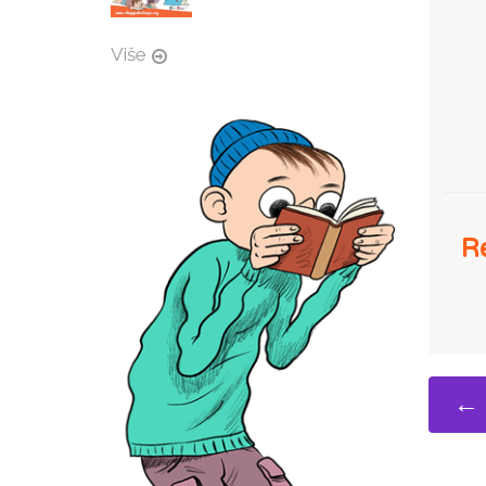
Više
Re
← 