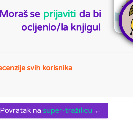
Moraš se
prijaviti
da bi
ocijenio/la knjigu!
cenzije svih korisnika
Povratak na
super-tražilicu
←