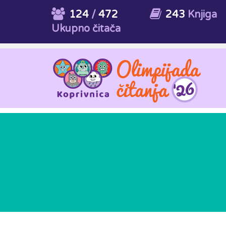
124
/
472
243
Knjiga
Ukupno čitača