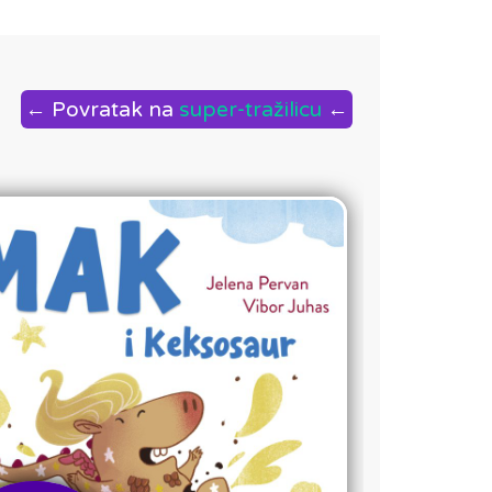
← Povratak na
super-tražilicu
←