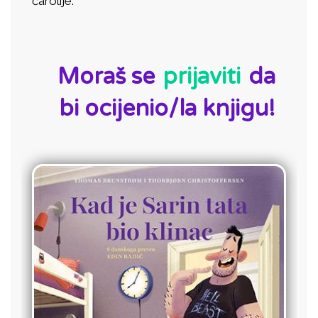
čarolije.
ID:
Moraš se
prijaviti
da
bi ocijenio/la knjigu!