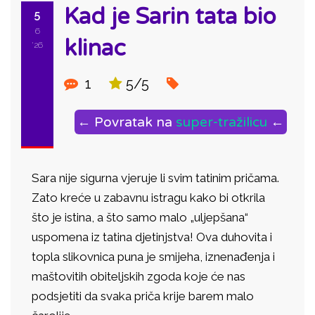
Kad je Sarin tata bio
5
6
klinac
'26
1
5/5
← Povratak na
super-tražilicu
←
Sara nije sigurna vjeruje li svim tatinim pričama.
Zato kreće u zabavnu istragu kako bi otkrila
što je istina, a što samo malo „uljepšana“
uspomena iz tatina djetinjstva! Ova duhovita i
topla slikovnica puna je smijeha, iznenađenja i
maštovitih obiteljskih zgoda koje će nas
podsjetiti da svaka priča krije barem malo