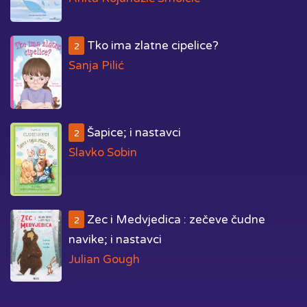
Tko ima zlatne cipelice?
2
Sanja Pilić
Šapice; i nastavci
2
Slavko Sobin
Zec i Medvjedica : zečeve čudne
2
navike; i nastavci
Julian Gough