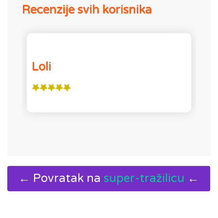
Recenzije svih korisnika
Loli
L
← Povratak na
super-tražilicu
←