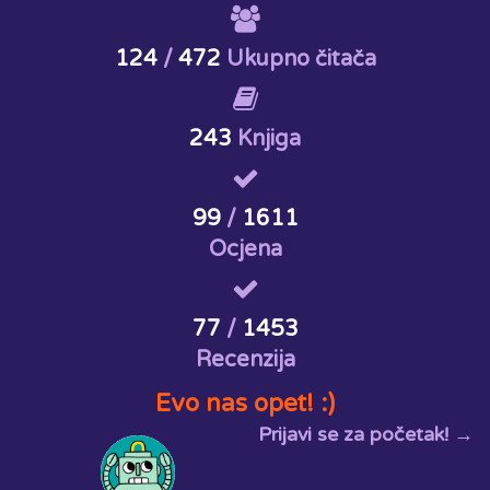
124
/
472
Ukupno čitača
243
Knjiga
99
/
1611
Ocjena
77
/
1453
Recenzija
Evo nas opet! :)
Prijavi se za početak! →