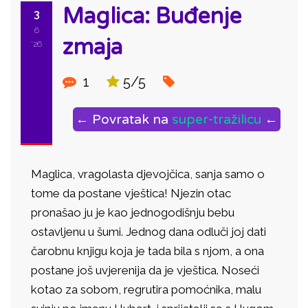
Maglica: Buđenje
3
6
zmaja
'26
1
5/5
← Povratak na
super-tražilicu
←
Maglica, vragolasta djevojčica, sanja samo o
tome da postane vještica! Njezin otac
pronašao ju je kao jednogodišnju bebu
ostavljenu u šumi. Jednog dana odluči joj dati
čarobnu knjigu koja je tada bila s njom, a ona
postane još uvjerenija da je vještica. Noseći
kotao za sobom, regrutira pomoćnika, malu