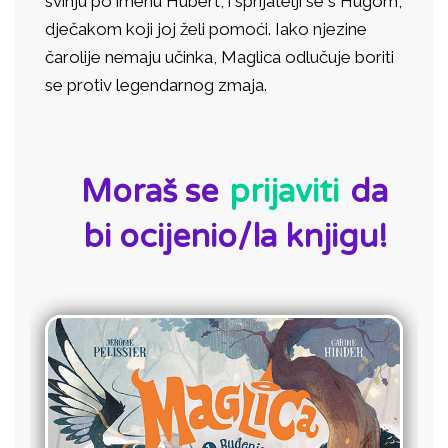
svinju po imenu Hubert, i sprijatelji se s Hugom,
dječakom koji joj želi pomoći. Iako njezine
čarolije nemaju učinka, Maglica odlučuje boriti
se protiv legendarnog zmaja.
ID:
Moraš se
prijaviti
da
bi ocijenio/la knjigu!