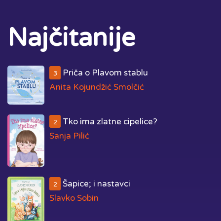
Najčitanije
Priča o Plavom stablu
3
Anita Kojundžić Smolčić
Tko ima zlatne cipelice?
2
Sanja Pilić
Šapice; i nastavci
2
Slavko Sobin