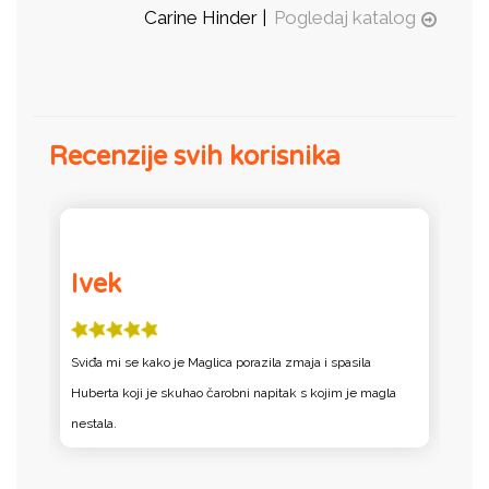
Carine Hinder |
Pogledaj katalog
Recenzije svih korisnika
Ivek
Sviđa mi se kako je Maglica porazila zmaja i spasila
S
Huberta koji je skuhao čarobni napitak s kojim je magla
H
nestala.
n