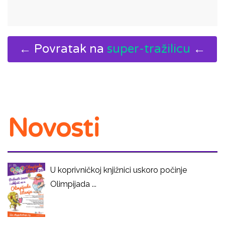
← Povratak na
super-tražilicu
←
Novosti
U koprivničkoj knjižnici uskoro počinje
Olimpijada ...