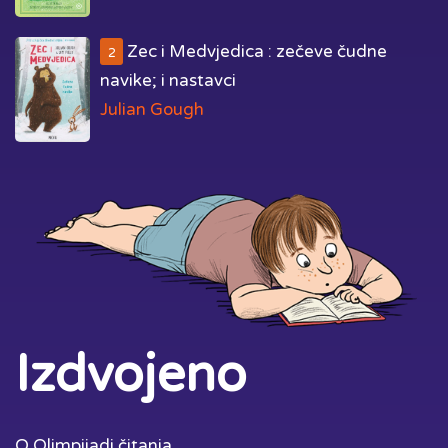
Zec i Medvjedica : zečeve čudne
2
navike; i nastavci
Julian Gough
Izdvojeno
O Olimpijadi čitanja