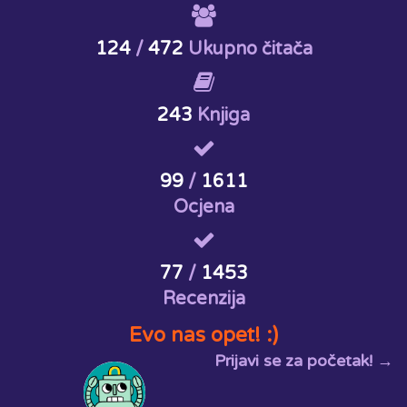
124
/
472
Ukupno čitača
243
Knjiga
99
/
1611
Ocjena
77
/
1453
Recenzija
Evo nas opet! :)
Prijavi se za početak! →