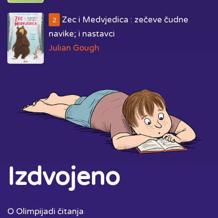
Zec i Medvjedica : zečeve čudne
2
navike; i nastavci
Julian Gough
Izdvojeno
O Olimpijadi čitanja