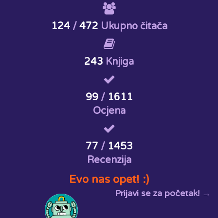
124
/
472
Ukupno čitača
243
Knjiga
99
/
1611
Ocjena
77
/
1453
Recenzija
Evo nas opet! :)
Prijavi se za početak! →