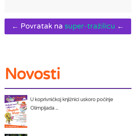
← Povratak na
super-tražilicu
←
Novosti
U koprivničkoj knjižnici uskoro počinje
Olimpijada ...