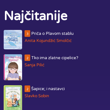
Najčitanije
Priča o Plavom stablu
3
Anita Kojundžić Smolčić
Tko ima zlatne cipelice?
2
Sanja Pilić
Šapice; i nastavci
2
Slavko Sobin