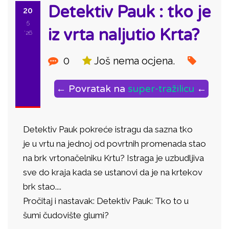
Detektiv Pauk : tko je
20
5
iz vrta naljutio Krta?
'26
0
Još nema ocjena.
← Povratak na
super-tražilicu
←
Detektiv Pauk pokreće istragu da sazna tko
je u vrtu na
je
dnoj od povrtnih promenada stao
na brk vrtonačelniku Krtu? Istraga
je
uzbudljiva
sve do kraja kada se ustanovi da
je
na krtekov
brk stao....
Pročitaj i nastavak: Detektiv Pauk: Tko to u
šumi čudovište glumi?