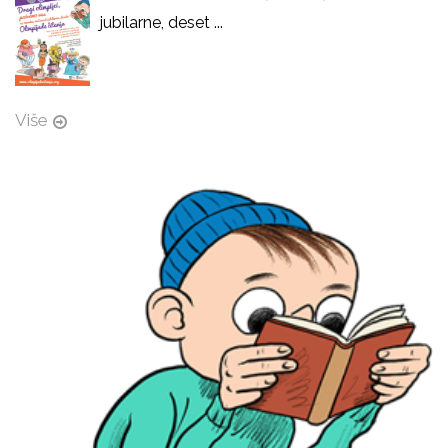
jubilarne, deset ...
Više