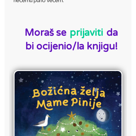
nečemu puno većem.
ID:
Moraš se
prijaviti
da
bi ocijenio/la knjigu!