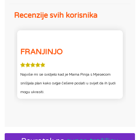
Recenzije svih korisnika
FRANJINJO
i
Najviše mi se svidjelo kad je Mama Pinija s Mjesecom
S
snišljala plan kako sv9je češere poslati u svijet da ih ljudi
ra
mogu ukrasiti.
u