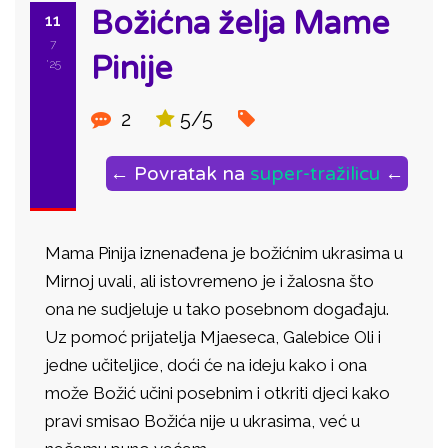
Božićna želja Mame
11
7
Pinije
'25
2
5/5
← Povratak na
super-tražilicu
←
Mama Pinija iznenađena je božićnim ukrasima u
Mirnoj uvali, ali istovremeno je i žalosna što
ona ne sudjeluje u tako posebnom događaju.
Uz pomoć prijatelja Mjaeseca, Galebice Oli i
jedne učiteljice, doći će na ideju kako i ona
može Božić učini posebnim i otkriti djeci kako
pravi smisao Božića nije u ukrasima, već u