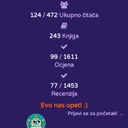
124
/
472
Ukupno čitača
243
Knjiga
99
/
1611
Ocjena
77
/
1453
Recenzija
Evo nas opet! :)
Prijavi se za početak! →