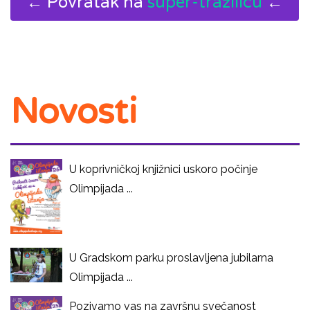
← Povratak na
super-tražilicu
←
Novosti
U koprivničkoj knjižnici uskoro počinje
Olimpijada ...
U Gradskom parku proslavljena jubilarna
Olimpijada ...
Pozivamo vas na završnu svečanost