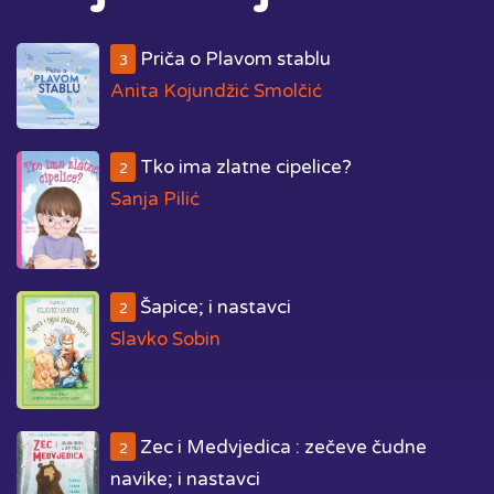
Priča o Plavom stablu
3
Anita Kojundžić Smolčić
Tko ima zlatne cipelice?
2
Sanja Pilić
Šapice; i nastavci
2
Slavko Sobin
Zec i Medvjedica : zečeve čudne
2
navike; i nastavci