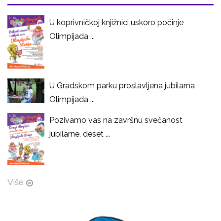
U koprivničkoj knjižnici uskoro počinje
Olimpijada ...
U Gradskom parku proslavljena jubilarna
Olimpijada ...
Pozivamo vas na završnu svečanost
jubilarne, deset ...
Više