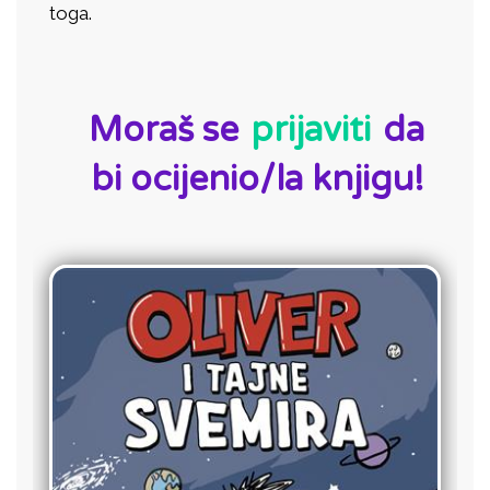
toga.
ID:
Moraš se
prijaviti
da
bi ocijenio/la knjigu!