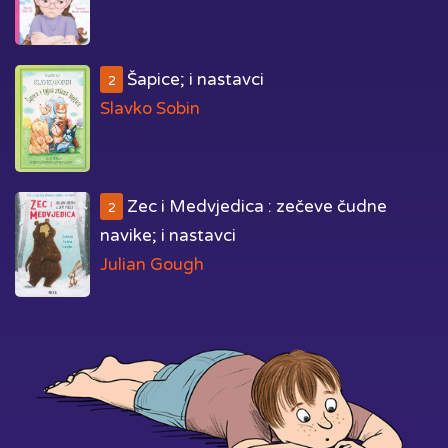
Šapice; i nastavci
2
Slavko Sobin
Zec i Medvjedica : zečeve čudne
2
navike; i nastavci
Julian Gough