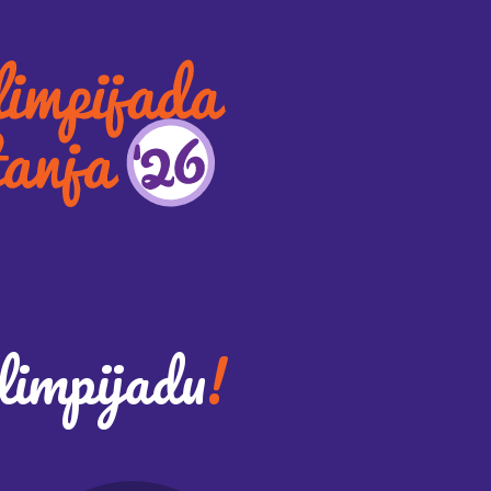
limpijadu
!