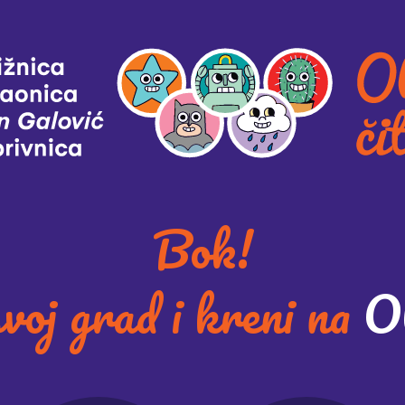
Bok!
voj grad i kreni na
O