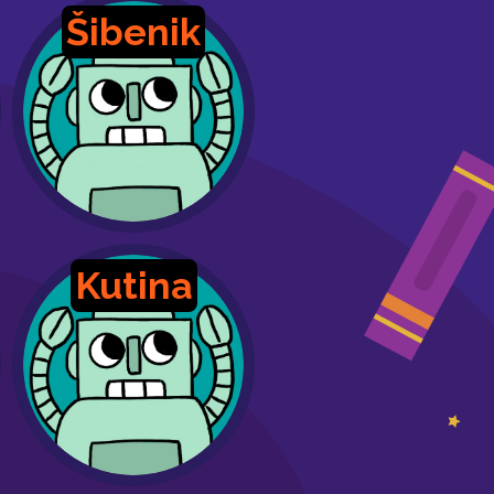
Šibenik
Kutina