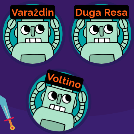
Varaždin
Duga Resa
Voltino