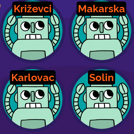
Križevci
Makarska
Karlovac
Solin