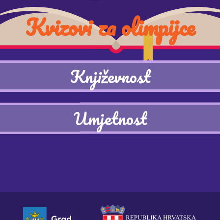
Kvizovi za olimpijce
Književnost
Umjetnost